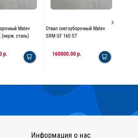
борочный Matev
Отвал снегоуборочный Matev
Отвал с
 (нерж. сталь)
SRM-SF 160 ST
SRM-SF 
0 р.
160000.00 р.
1600
Информация о нас