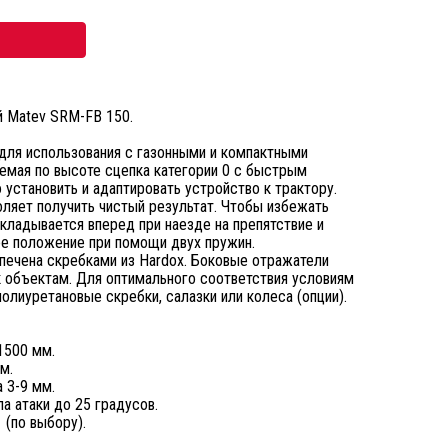
й Matev SRM-FB 150.
для использования с газонными и компактными
уемая по высоте сцепка категории 0 с быстрым
установить и адаптировать устройство к трактору.
ляет получить чистый результат. Чтобы избежать
кладывается вперед при наезде на препятствие и
ее положение при помощи двух пружин.
печена скребками из Hardox. Боковые отражатели
к объектам. Для оптимального соответствия условиям
олиуретановые скребки, салазки или колеса (опции).
1500 мм.
м.
 3-9 мм.
а атаки до 25 градусов.
 (по выбору).