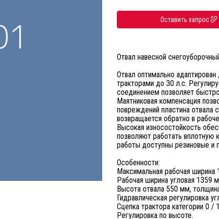
Оставить запрос
Отвал навесной снегоуборочны
Отвал оптимально адаптирован 
тракторами до 30 л.с. Регулир
соединением позволяет быстро 
Маятниковая компенсация позво
повреждений пластина отвала с
возвращается обратно в рабоч
Высокая износостойкость обес
позволяют работать вплотную 
работы доступны резиновые и п
Особенности:
Максимальная рабочая ширина 
Рабочая ширина угловая 1359 м
Высота отвала 550 мм, толщина
Гидравлическая регулировка угл
Сцепка трактора категории 0 / 1
Регулировка по высоте.