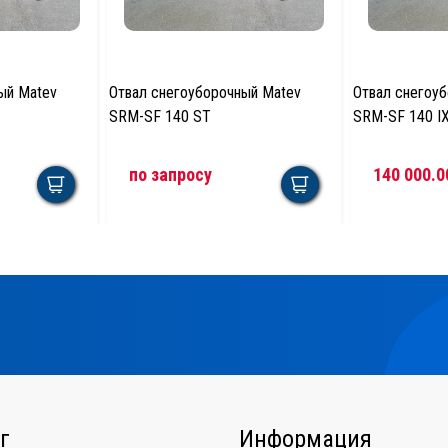
ый Matev
Отвал снегоуборочный Matev
Отвал снегоу
SRM-SF 140 ST
SRM-SF 140 IX
по запросу
140 000.0
г
Информация