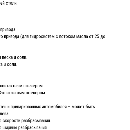
ей стали.
привода.
о привода (для гидросистем с потоком масла от 25 до
 песка и соли.
а и соли.
-контактным штекером.
3-контактным штекером.
тен и припаркованных автомобилей – может быть
лева.
р скорости разбрасывания.
р ширины разбрасывания.