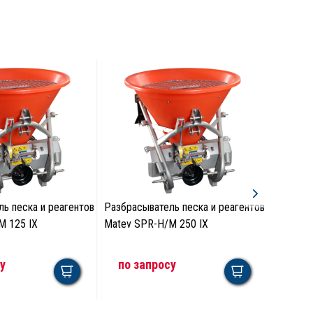
ь песка и реагентов
Разбрасыватель песка и реагентов
Разбрас
M 125 IX
Matev SPR-H/M 250 IX
Matev S
у
по запросу
по з